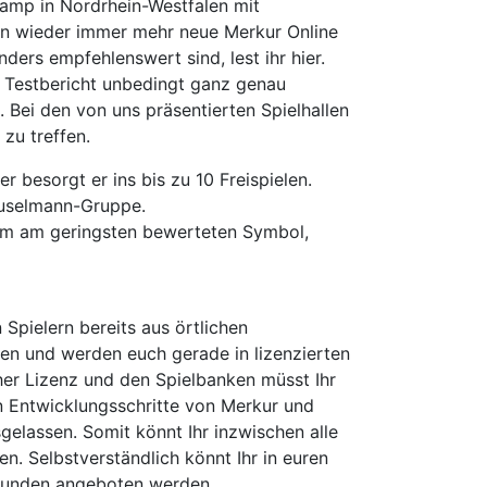
kamp in Nordrhein-Westfalen mit
un wieder immer mehr neue Merkur Online
ers empfehlenswert sind, lest ihr hier.
n Testbericht unbedingt ganz genau
 Bei den von uns präsentierten Spielhallen
zu treffen.
 besorgt er ins bis zu 10 Freispielen.
auselmann-Gruppe.
dem am geringsten bewerteten Symbol,
 Spielern bereits aus örtlichen
sen und werden euch gerade in lizenzierten
her Lizenz und den Spielbanken müsst Ihr
n Entwicklungsschritte von Merkur und
gelassen. Somit könnt Ihr inzwischen alle
. Selbstverständlich könnt Ihr in euren
skunden angeboten werden.