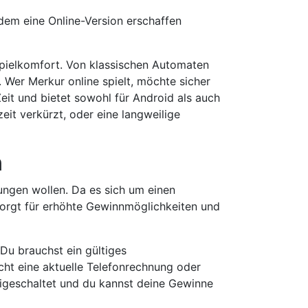
zudem eine Online-Version erschaffen
pielkomfort. Von klassischen Automaten
. Wer Merkur online spielt, möchte sicher
Zeit und bietet sowohl für Android als auch
it verkürzt, oder eine langweilige
n
ungen wollen. Da es sich um einen
sorgt für erhöhte Gewinnmöglichkeiten und
 Du brauchst ein gültiges
ht eine aktuelle Telefonrechnung oder
reigeschaltet und du kannst deine Gewinne