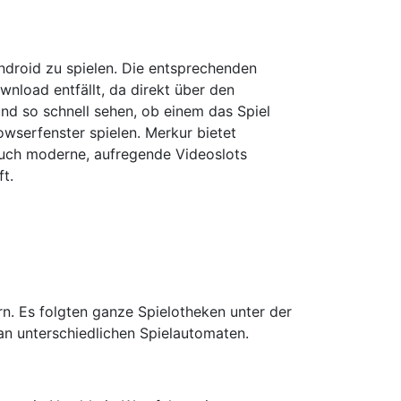
droid zu spielen. Die entsprechenden
wnload entfällt, da direkt über den
nd so schnell sehen, ob einem das Spiel
owserfenster spielen. Merkur bietet
auch moderne, aufregende Videoslots
ft.
rn. Es folgten ganze Spielotheken unter der
an unterschiedlichen Spielautomaten.