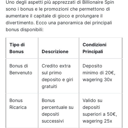
Uno degli aspetti più apprezzati di Billionaire Spin
sono i bonus e le promozioni che permettono di
aumentare il capitale di gioco e prolungare il
divertimento. Ecco una panoramica dei principali
bonus disponibili:
Tipo di
Condizioni
Bonus
Descrizione
Principali
Bonus di
Credito extra
Deposito
Benvenuto
sul primo
minimo di 20€,
deposito e giri
wagering 30x
gratuiti
Bonus
Bonus
Valido su
Ricarica
percentuale su
depositi
depositi
superiori a 50€,
successivi
wagering 25x