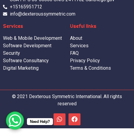
+15165951712
info@dexteroussymmetric.com
Services
Useful links
Web & Mobile Development
About
Software Development
Services
Security
FAQ
Software Consultancy
Privacy Policy
Digital Marketing
Terms & Conditions
© 2021 Dexterous Symmetric International. All rights
reserved
Need Help?