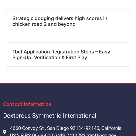
Strategic dodging delivers high scores in
chicken road 2 and beyond
1bet Application Registration Steps – Easy
Sign‑Up, Verification & First Play
Contact Information
Dexterous Symmetric International
4660 Convoy St , San Diego 92134-92140, California ,
USA FIPS 06-66000 GNIS 2411782 SanDiego.gov