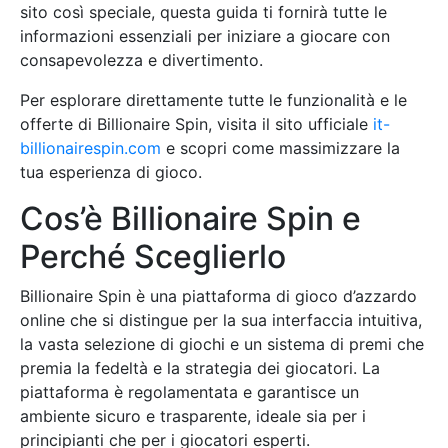
sito così speciale, questa guida ti fornirà tutte le
informazioni essenziali per iniziare a giocare con
consapevolezza e divertimento.
Per esplorare direttamente tutte le funzionalità e le
offerte di Billionaire Spin, visita il sito ufficiale
it-
billionairespin.com
e scopri come massimizzare la
tua esperienza di gioco.
Cos’è Billionaire Spin e
Perché Sceglierlo
Billionaire Spin è una piattaforma di gioco d’azzardo
online che si distingue per la sua interfaccia intuitiva,
la vasta selezione di giochi e un sistema di premi che
premia la fedeltà e la strategia dei giocatori. La
piattaforma è regolamentata e garantisce un
ambiente sicuro e trasparente, ideale sia per i
principianti che per i giocatori esperti.