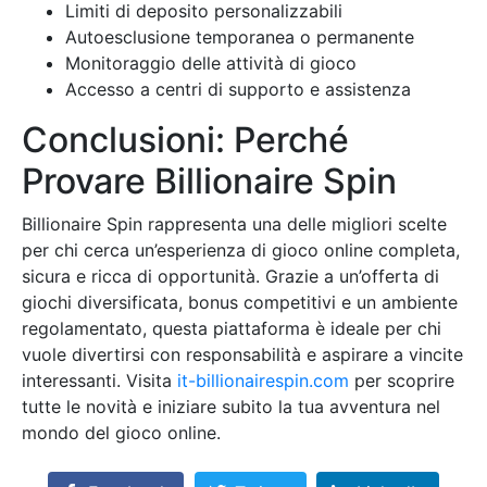
Limiti di deposito personalizzabili
Autoesclusione temporanea o permanente
Monitoraggio delle attività di gioco
Accesso a centri di supporto e assistenza
Conclusioni: Perché
Provare Billionaire Spin
Billionaire Spin rappresenta una delle migliori scelte
per chi cerca un’esperienza di gioco online completa,
sicura e ricca di opportunità. Grazie a un’offerta di
giochi diversificata, bonus competitivi e un ambiente
regolamentato, questa piattaforma è ideale per chi
vuole divertirsi con responsabilità e aspirare a vincite
interessanti. Visita
it-billionairespin.com
per scoprire
tutte le novità e iniziare subito la tua avventura nel
mondo del gioco online.