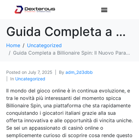
Guida Completa a Billionaire Spin: Il Nuovo Paradigma del Gioco Online
Home
Uncategorized
Guida Completa a Billionaire Spin: Il Nuovo Paradigma del Gioco Online
Posted on
July 7, 2025
By
adm_2d3dbb
In
Uncategorized
Il mondo del gioco online è in continua evoluzione, e
tra le novità più interessanti del momento spicca
Billionaire Spin, una piattaforma che sta rapidamente
conquistando i giocatori italiani grazie alla sua
offerta innovativa e alle opportunità di vincita uniche.
Se sei un appassionato di casinò online o
semplicemente curioso di scoprire cosa rende questo