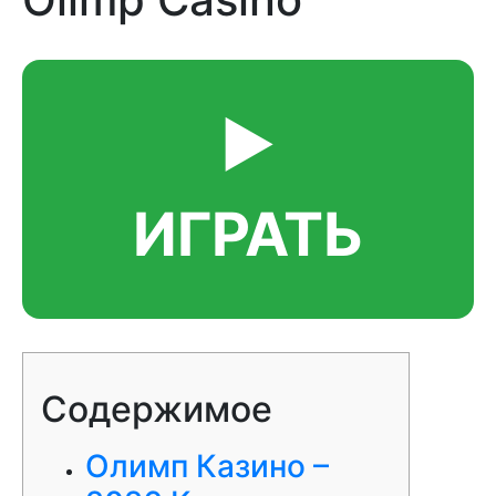
▶️
ИГРАТЬ
Содержимое
Олимп Казино –