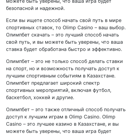
можете быть уверены, что ваша игра будет
безопасной и надежной.
Если вы ищете способ начать свой путь в мире
спортивных ставок, то Olimp Casino – ваш выбор.
Олимпбет скачать – это лучший способ начать
свой путь, и вы можете быть уверены, что ваша
ставка будет обработана быстро и эффективно.
Олимпбет – это не только способ делать ставки
на спорт, но и возможность получать доступ к
лучшим спортивным событиям в Казахстане.
Олимпбет предлагает широкий спектр
спортивных мероприятий, включая футбол,
баскетбол, хоккей и другие.
Олимпбет – это также отличный способ получать
доступ к лучшим играм в Olimp Casino. Olimp
Casino – это лучшее казино в Казахстане, и вы
можете быть уверены, что ваша игра будет