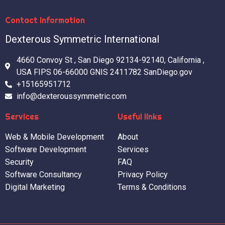
Contact Information
Dexterous Symmetric International
4660 Convoy St , San Diego 92134-92140, California ,
USA FIPS 06-66000 GNIS 2411782 SanDiego.gov
+15165951712
info@dexteroussymmetric.com
Services
Useful links
Web & Mobile Development
About
Software Development
Services
Security
FAQ
Software Consultancy
Privacy Policy
Digital Marketing
Terms & Conditions