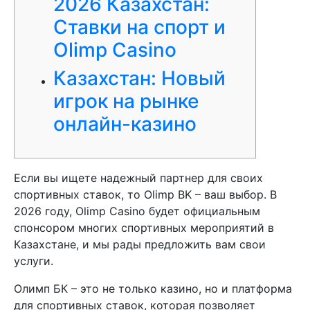
2026 Казахстан:
Ставки на спорт и
Olimp Casino
Казахстан: Новый
игрок на рынке
онлайн-казино
Если вы ищете надежный партнер для своих
спортивных ставок, то Olimp BK – ваш выбор. В
2026 году, Olimp Casino будет официальным
спонсором многих спортивных мероприятий в
Казахстане, и мы рады предложить вам свои
услуги.
Олимп БК – это не только казино, но и платформа
для спортивных ставок, которая позволяет