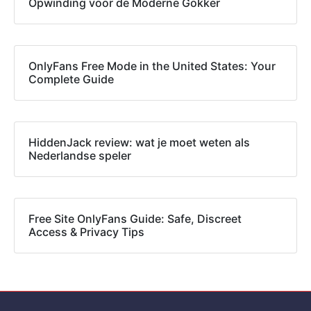
Opwinding voor de Moderne Gokker
OnlyFans Free Mode in the United States: Your
Complete Guide
HiddenJack review: wat je moet weten als
Nederlandse speler
Free Site OnlyFans Guide: Safe, Discreet
Access & Privacy Tips