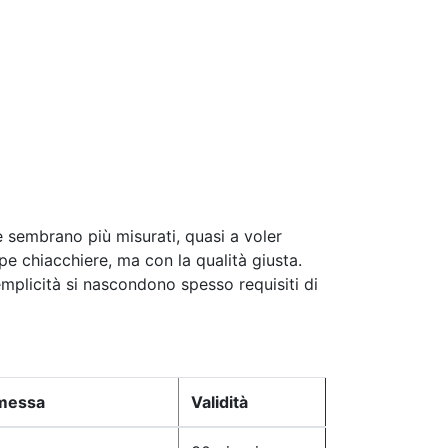
e sembrano più misurati, quasi a voler
ppe chiacchiere, ma con la qualità giusta.
mplicità si nascondono spesso requisiti di
mmessa
Validità