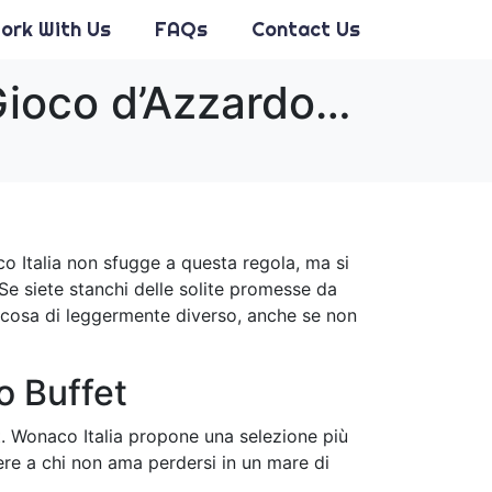
ork With Us
FAQs
Contact Us
Wonaco Italia: Un Approccio Diverso al Gioco d’Azzardo Online
co Italia non sfugge a questa regola, ma si
e siete stanchi delle solite promesse da
alcosa di leggermente diverso, anche se non
o Buffet
. Wonaco Italia propone una selezione più
ere a chi non ama perdersi in un mare di