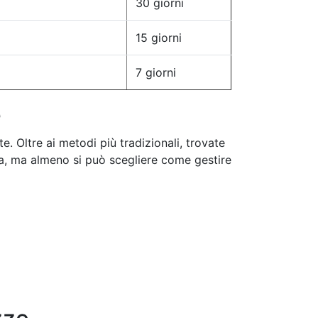
30 giorni
15 giorni
7 giorni
e
e. Oltre ai metodi più tradizionali, trovate
ia, ma almeno si può scegliere come gestire