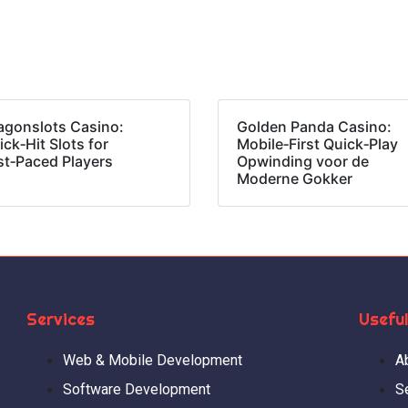
agonslots Casino:
Golden Panda Casino:
ck‑Hit Slots for
Mobile‑First Quick‑Play
st‑Paced Players
Opwinding voor de
Moderne Gokker
Services
Useful
Web & Mobile Development
A
Software Development
S