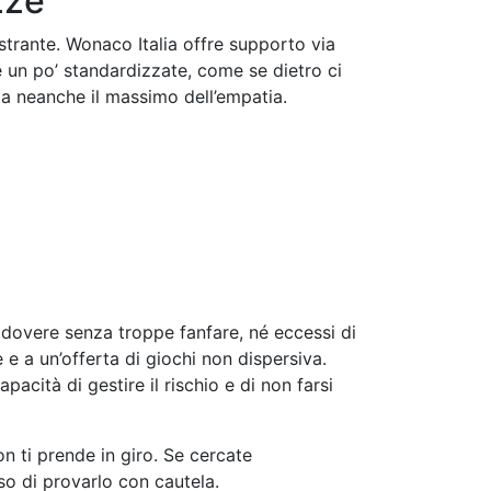
zze
ustrante. Wonaco Italia offre supporto via
e un po’ standardizzate, come se dietro ci
a neanche il massimo dell’empatia.
o dovere senza troppe fanfare, né eccessi di
 e a un’offerta di giochi non dispersiva.
cità di gestire il rischio e di non farsi
n ti prende in giro. Se cercate
so di provarlo con cautela.