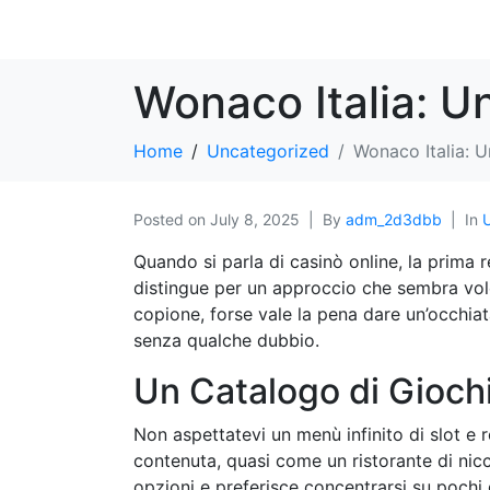
Home
Uncategorized
Wonaco Italia: 
Posted on
July 8, 2025
By
adm_2d3dbb
In
Quando si parla di casinò online, la prima 
distingue per un approccio che sembra vole
copione, forse vale la pena dare un’occhia
senza qualche dubbio.
Un Catalogo di Giochi
Non aspettatevi un menù infinito di slot e
contenuta, quasi come un ristorante di nicc
opzioni e preferisce concentrarsi su pochi 