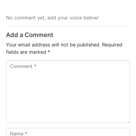
No comment yet, add your voice below!
Add a Comment
Your email address will not be published.
Required
fields are marked
*
C
o
m
m
e
n
t
*
N