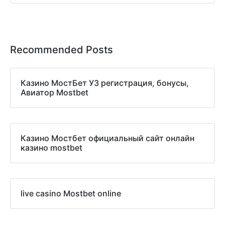
Recommended Posts
Казино МостБет УЗ регистрация, бонусы,
Авиатор Mostbet
Казино Мостбет официальный сайт онлайн
казино mostbet
live casino Mostbet online