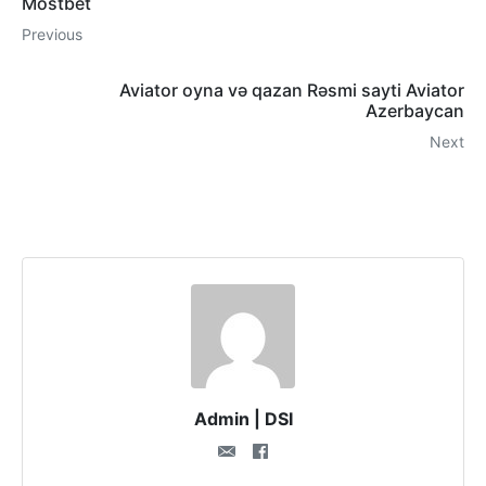
Mostbet
Previous
Aviator oyna və qazan Rəsmi sayti Aviator
Azerbaycan
Next
Admin | DSI