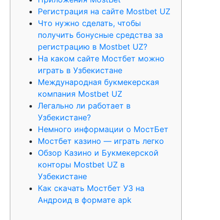
Регистрация на сайте Mostbet UZ
Что нужно сделать, чтобы
получить бонусные средства за
регистрацию в Mostbet UZ?
На каком сайте Мостбет можно
играть в Узбекистане
Международная букмекерская
компания Mostbet UZ
Легально ли работает в
Узбекистане?
Немного информации о МостБет
Мостбет казино — играть легко
Обзор Казино и Букмекерской
конторы Mostbet UZ в
Узбекистане
Как скачать Мостбет УЗ на
Андроид в формате apk