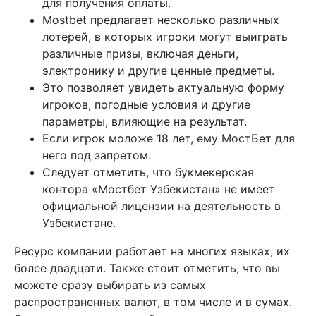
для получения оплаты.
Mostbet предлагает несколько различных
лотерей, в которых игроки могут выиграть
различные призы, включая деньги,
электронику и другие ценные предметы.
Это позволяет увидеть актуальную форму
игроков, погодные условия и другие
параметры, влияющие на результат.
Если игрок моложе 18 лет, ему МостБет для
него под запретом.
Следует отметить, что букмекерская
контора «Мостбет Узбекистан» не имеет
официальной лицензии на деятельность в
Узбекистане.
Ресурс компании работает на многих языках, их
более двадцати. Также стоит отметить, что вы
можете сразу выбирать из самых
распространенных валют, в том числе и в сумах.