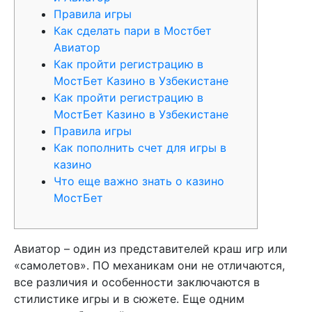
Правила игры
Как сделать пари в Мостбет
Авиатор
Как пройти регистрацию в
МостБет Казино в Узбекистане
Как пройти регистрацию в
МостБет Казино в Узбекистане
Правила игры
Как пополнить счет для игры в
казино
Что еще важно знать о казино
МостБет
Авиатор – один из представителей краш игр или
«самолетов». ПО механикам они не отличаются,
все различия и особенности заключаются в
стилистике игры и в сюжете. Еще одним