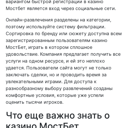
вариантом быстрой регистрации в казино
Мостбет является вход через социальные сети.
Онлайн-развлечения разделены на категории,
поэтому используйте систему фильтрации.
Сортировка по бренду или сюжету доступна всем
зарегистрированным пользователям казино
МостБет, играть в котором сплошное
удовольствие. Компания предлагает получить все
услуги на одном ресурсе, и ей это неплохо
удается. Пользователи сайта могут не только
заключать сделки, но и проводить время за
увлекательными играми. Для доступа к
разнообразному выбору развлечений созданы
комфортные условия, которые уже успели
оценить тысячи игроков.
Что еще важно знать о
казино МостБет