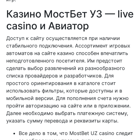
Казино МостБет УЗ — live
casino и Авиатор
Доступ к сайту осуществляется при наличии
стабильного подключения. Ассортимент игровых
автоматов на сайте казино способен впечатлить
неподготовленного посетителя. Им предстоит
сделать выбор развлечений из разнообразного
списка провайдеров и разработчиков. Для
простого ориентирования в каталоге стоит
использовать фильтры, которые доступны и в
мобильной версии. Для пополнения счета нужно
пройти авторизацию на сайте или в приложении.
Далее необходимо выбрать платежную систему,
указать сумму перевода и реквизиты карты.
Все дело в том, что MostBet UZ casino следит