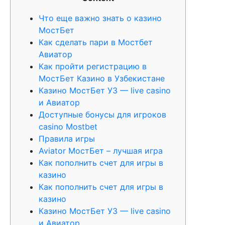
Что еще важно знать о казино
МостБет
Как сделать пари в Мостбет
Авиатор
Как пройти регистрацию в
МостБет Казино в Узбекистане
Казино МостБет УЗ — live casino
и Авиатор
Доступные бонусы для игроков
casino Mostbet
Правила игры
Aviator МостБет – лучшая игра
Как пополнить счет для игры в
казино
Как пополнить счет для игры в
казино
Казино МостБет УЗ — live casino
и Авиатор