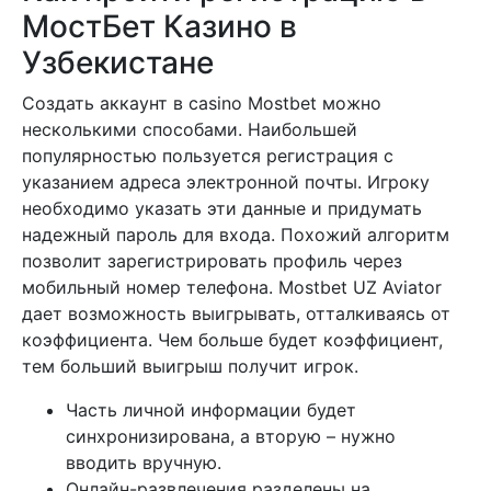
МостБет Казино в
Узбекистане
Создать аккаунт в casino Mostbet можно
несколькими способами. Наибольшей
популярностью пользуется регистрация с
указанием адреса электронной почты. Игроку
необходимо указать эти данные и придумать
надежный пароль для входа. Похожий алгоритм
позволит зарегистрировать профиль через
мобильный номер телефона. Mostbet UZ Aviator
дает возможность выигрывать, отталкиваясь от
коэффициента. Чем больше будет коэффициент,
тем больший выигрыш получит игрок.
Часть личной информации будет
синхронизирована, а вторую – нужно
вводить вручную.
Онлайн-развлечения разделены на