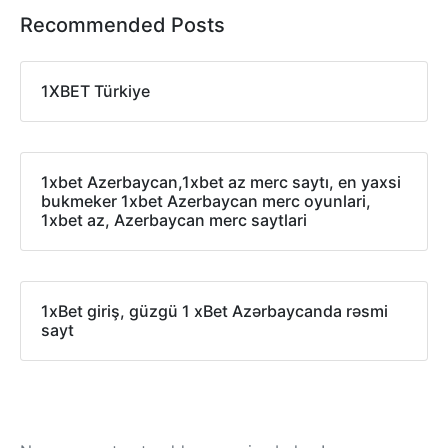
Recommended Posts
1XBET Türkiye
1xbet Azerbaycan,1xbet az merc saytı, en yaxsi
bukmeker 1xbet Azerbaycan merc oyunlari,
1xbet az, Azerbaycan merc saytlari
1xBet giriş, güzgü 1 xBet Azərbaycanda rəsmi
sayt