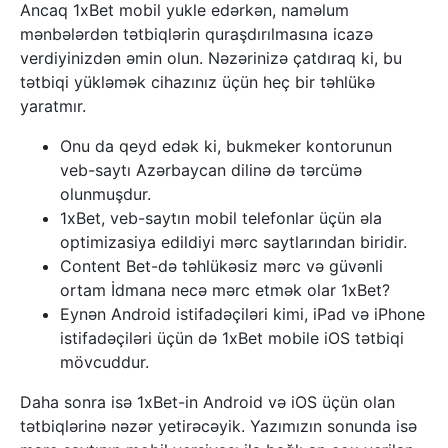
Ancaq 1xBet mobil yukle edərkən, naməlum
mənbələrdən tətbiqlərin quraşdırılmasına icazə
verdiyinizdən əmin olun. Nəzərinizə çatdıraq ki, bu
tətbiqi yükləmək cihazınız üçün heç bir təhlükə
yaratmır.
Onu da qeyd edək ki, bukmeker kontorunun
veb-saytı Azərbaycan dilinə də tərcümə
olunmuşdur.
1xBet, veb-saytın mobil telefonlar üçün əla
optimizasiya edildiyi mərc saytlarından biridir.
Content Bet-də təhlükəsiz mərc və güvənli
ortam İdmana necə mərc etmək olar 1xBet?
Eynən Android istifadəçiləri kimi, iPad və iPhone
istifadəçiləri üçün də 1xBet mobile iOS tətbiqi
mövcuddur.
Daha sonra isə 1xBet-in Android və iOS üçün olan
tətbiqlərinə nəzər yetirəcəyik. Yazımızın sonunda isə