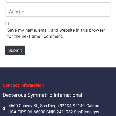
e
m
*
a
W
i
e
l
b
*
s
Save my name, email, and website in this browser
i
for the next time I comment.
t
e
Submit
Contact Information
Dexterous Symmetric International
4660 Convoy St , San Diego 92134-92140, California ,
USA FIPS 06-66000 GNIS 2411782 SanDiego.gov