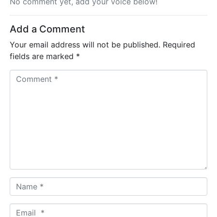
No comment yet, add your voice below!
Add a Comment
Your email address will not be published.
Required
fields are marked
*
C
o
m
m
e
n
t
*
N
a
m
E