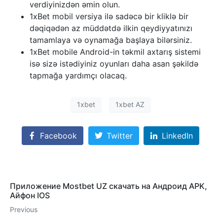
verdiyinizdən əmin olun.
1xBet mobil versiya ilə sadəcə bir kliklə bir
dəqiqədən az müddətdə ilkin qeydiyyatınızı
tamamlaya və oynamağa başlaya bilərsiniz.
1xBet mobile Android-in təkmil axtarış sistemi
isə sizə istədiyiniz oyunları daha asan şəkildə
tapmağa yardımçı olacaq.
1xbet
1xbet AZ
Facebook
Twitter
LinkedIn
Приложение Mostbet UZ скачать на Андроид APK,
Айфон IOS
Previous