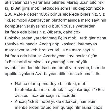
aksiyalarından yararlana bilərlər. Maraq üçün bildirək
ki, 1xBet giriş mobil etdikdən sonra, ilk depozitinizdə
200 AZN-ə qədər 100% bonus əldə edə bilərsiniz. Siz
1xBet mobil Azerbaycan platformasında mərc saytının
kompüter versiyasındakı bütün xüsusiyyətlərdən
istifadə edə bilərsiniz. Əlbəttə, daha çox
funksiyalardan yararlanmaq üçün mobil tətbiqlər daha
tövsiyə olunandır. Ancaq applikasiyanı istəməyən
mərcsevərlər veb-brauzerləri ilə də mərc saytını
istifadə edə bilərlər. Azərbaycanlı oyunçular üçün
1xBet mobil versiya ilə oynamağın ən böyük
avantajlarından biri isə həm mobil veb-saytın, həm də
applikasiyaların Azərbaycan dilinə dəstəkləməsidir.
Nəticə olaraq onu deyə bilərik ki, mobil
telefonlardan mərc etmək istəyənlər üçün 1xBet
əvəzedilməz bir seçim olacaqdır.
Ancaq 1xBet mobil yukle edərkən, naməlum
mənbələrdən tətbiqlərin quraşdırılmasına icazə