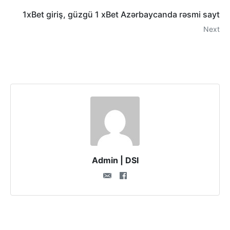
1xBet giriş, güzgü 1 xBet Azərbaycanda rəsmi sayt
Next
Admin | DSI