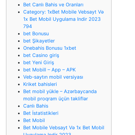
Bet Canlı Bahis ve Oranları
Category: 1xBet Mobile Vebsayt Və
1x Bet Mobil Uygulama Indir 2023
794
bet Bonusu
bet Şikayetler
Onebahis Bonusu 1xbet
bet Casino giriş
bet Yeni Giriş
bet Mobill – App – APK
Veb-saytın mobil versiyası
Kriket bahisleri
Bet mobil yükle – Azərbaycanda
mobil proqram üçün təkliflər
Canlı Bahis
Bet İstatistikleri
Bet Mobil
Bet Mobile Vebsayt Və 1x Bet Mobil
Uygulama Indir 2023