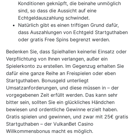
Konditionen geknüpft, die beinahe unmöglich
sind, so dass die Aussicht auf eine
Echtgeldauszahlung schwindet.
Natürlich gibt es einen triftigen Grund dafür,
dass Auszahlungen von Echtgeld Startguthaben
oder gratis Free Spins begrenzt werden.
Bedenken Sie, dass Spielhallen keinerlei Einsatz oder
Verpflichtung von Ihnen verlangen, außer ein
Spielerkonto zu erstellen. Im Gegenzug erhalten Sie
dafür eine ganze Reihe an Freispielen oder eben
Startguthaben. Bonusgeld unterliegt
Umsatzanforderungen, und diese müssen in – der
vorgegebenen Zeit erfüllt werden. Das kann sehr
bitter sein, sollten Sie ein glückliches Händchen
bewiesen und ordentliche Gewinne erzielt haben.
Gratis spielen und gewinnen, und zwar mit 25€ gratis
Startguthaben – der VulkanBet Casino
Willkommensbonus macht es möglich.