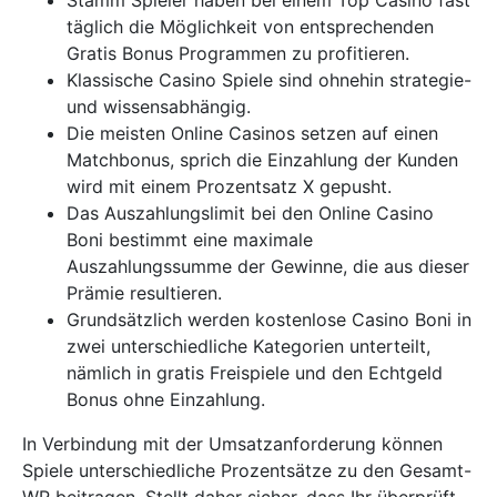
täglich die Möglichkeit von entsprechenden
Gratis Bonus Programmen zu profitieren.
Klassische Casino Spiele sind ohnehin strategie-
und wissensabhängig.
Die meisten Online Casinos setzen auf einen
Matchbonus, sprich die Einzahlung der Kunden
wird mit einem Prozentsatz X gepusht.
Das Auszahlungslimit bei den Online Casino
Boni bestimmt eine maximale
Auszahlungssumme der Gewinne, die aus dieser
Prämie resultieren.
Grundsätzlich werden kostenlose Casino Boni in
zwei unterschiedliche Kategorien unterteilt,
nämlich in gratis Freispiele und den Echtgeld
Bonus ohne Einzahlung.
In Verbindung mit der Umsatzanforderung können
Spiele unterschiedliche Prozentsätze zu den Gesamt-
WR beitragen. Stellt daher sicher, dass Ihr überprüft