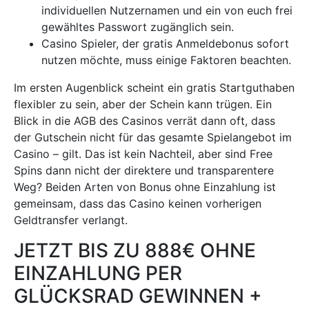
individuellen Nutzernamen und ein von euch frei
gewähltes Passwort zugänglich sein.
Casino Spieler, der gratis Anmeldebonus sofort
nutzen möchte, muss einige Faktoren beachten.
Im ersten Augenblick scheint ein gratis Startguthaben
flexibler zu sein, aber der Schein kann trügen. Ein
Blick in die AGB des Casinos verrät dann oft, dass
der Gutschein nicht für das gesamte Spielangebot im
Casino – gilt. Das ist kein Nachteil, aber sind Free
Spins dann nicht der direktere und transparentere
Weg? Beiden Arten von Bonus ohne Einzahlung ist
gemeinsam, dass das Casino keinen vorherigen
Geldtransfer verlangt.
JETZT BIS ZU 888€ OHNE
EINZAHLUNG PER
GLÜCKSRAD GEWINNEN +