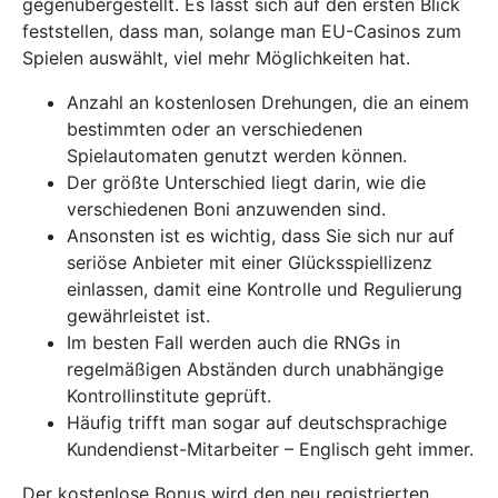
gegenübergestellt. Es lässt sich auf den ersten Blick
feststellen, dass man, solange man EU-Casinos zum
Spielen auswählt, viel mehr Möglichkeiten hat.
Anzahl an kostenlosen Drehungen, die an einem
bestimmten oder an verschiedenen
Spielautomaten genutzt werden können.
Der größte Unterschied liegt darin, wie die
verschiedenen Boni anzuwenden sind.
Ansonsten ist es wichtig, dass Sie sich nur auf
seriöse Anbieter mit einer Glücksspiellizenz
einlassen, damit eine Kontrolle und Regulierung
gewährleistet ist.
Im besten Fall werden auch die RNGs in
regelmäßigen Abständen durch unabhängige
Kontrollinstitute geprüft.
Häufig trifft man sogar auf deutschsprachige
Kundendienst-Mitarbeiter – Englisch geht immer.
Der kostenlose Bonus wird den neu registrierten