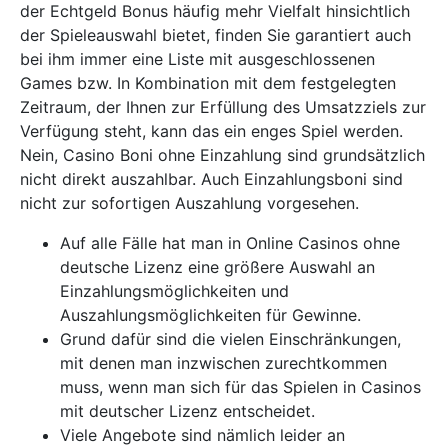
der Echtgeld Bonus häufig mehr Vielfalt hinsichtlich
der Spieleauswahl bietet, finden Sie garantiert auch
bei ihm immer eine Liste mit ausgeschlossenen
Games bzw. In Kombination mit dem festgelegten
Zeitraum, der Ihnen zur Erfüllung des Umsatzziels zur
Verfügung steht, kann das ein enges Spiel werden.
Nein, Casino Boni ohne Einzahlung sind grundsätzlich
nicht direkt auszahlbar. Auch Einzahlungsboni sind
nicht zur sofortigen Auszahlung vorgesehen.
Auf alle Fälle hat man in Online Casinos ohne
deutsche Lizenz eine größere Auswahl an
Einzahlungsmöglichkeiten und
Auszahlungsmöglichkeiten für Gewinne.
Grund dafür sind die vielen Einschränkungen,
mit denen man inzwischen zurechtkommen
muss, wenn man sich für das Spielen in Casinos
mit deutscher Lizenz entscheidet.
Viele Angebote sind nämlich leider an