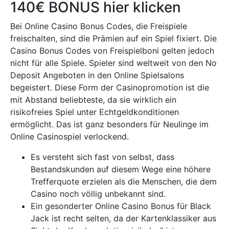
140€ BONUS hier klicken
Bei Online Casino Bonus Codes, die Freispiele
freischalten, sind die Prämien auf ein Spiel fixiert. Die
Casino Bonus Codes von Freispielboni gelten jedoch
nicht für alle Spiele. Spieler sind weltweit von den No
Deposit Angeboten in den Online Spielsalons
begeistert. Diese Form der Casinopromotion ist die
mit Abstand beliebteste, da sie wirklich ein
risikofreies Spiel unter Echtgeldkonditionen
ermöglicht. Das ist ganz besonders für Neulinge im
Online Casinospiel verlockend.
Es versteht sich fast von selbst, dass
Bestandskunden auf diesem Wege eine höhere
Trefferquote erzielen als die Menschen, die dem
Casino noch völlig unbekannt sind.
Ein gesonderter Online Casino Bonus für Black
Jack ist recht selten, da der Kartenklassiker aus