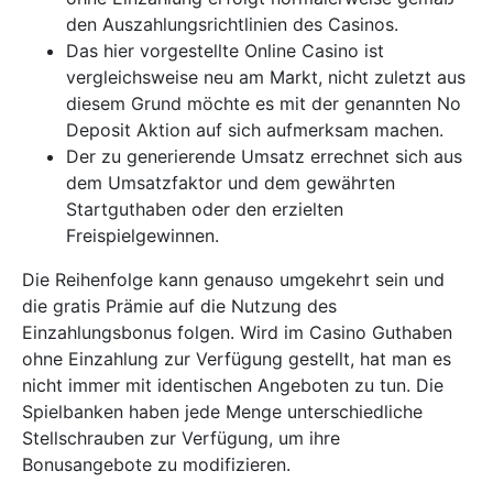
den Auszahlungsrichtlinien des Casinos.
Das hier vorgestellte Online Casino ist
vergleichsweise neu am Markt, nicht zuletzt aus
diesem Grund möchte es mit der genannten No
Deposit Aktion auf sich aufmerksam machen.
Der zu generierende Umsatz errechnet sich aus
dem Umsatzfaktor und dem gewährten
Startguthaben oder den erzielten
Freispielgewinnen.
Die Reihenfolge kann genauso umgekehrt sein und
die gratis Prämie auf die Nutzung des
Einzahlungsbonus folgen. Wird im Casino Guthaben
ohne Einzahlung zur Verfügung gestellt, hat man es
nicht immer mit identischen Angeboten zu tun. Die
Spielbanken haben jede Menge unterschiedliche
Stellschrauben zur Verfügung, um ihre
Bonusangebote zu modifizieren.