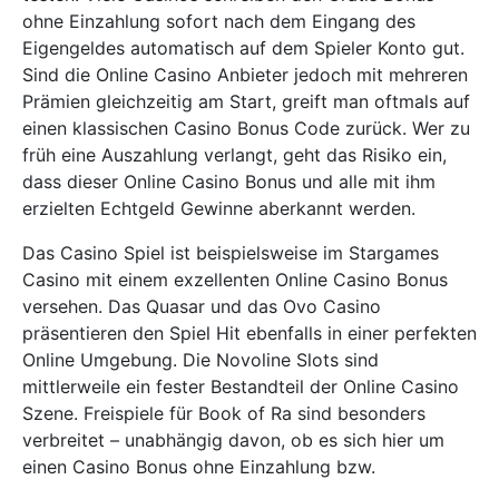
ohne Einzahlung sofort nach dem Eingang des
Eigengeldes automatisch auf dem Spieler Konto gut.
Sind die Online Casino Anbieter jedoch mit mehreren
Prämien gleichzeitig am Start, greift man oftmals auf
einen klassischen Casino Bonus Code zurück. Wer zu
früh eine Auszahlung verlangt, geht das Risiko ein,
dass dieser Online Casino Bonus und alle mit ihm
erzielten Echtgeld Gewinne aberkannt werden.
Das Casino Spiel ist beispielsweise im Stargames
Casino mit einem exzellenten Online Casino Bonus
versehen. Das Quasar und das Ovo Casino
präsentieren den Spiel Hit ebenfalls in einer perfekten
Online Umgebung. Die Novoline Slots sind
mittlerweile ein fester Bestandteil der Online Casino
Szene. Freispiele für Book of Ra sind besonders
verbreitet – unabhängig davon, ob es sich hier um
einen Casino Bonus ohne Einzahlung bzw.